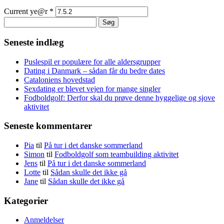
Current ye@r
*
Søg
efter:
Seneste indlæg
Puslespil er populære for alle aldersgrupper
Dating i Danmark – sådan får du bedre dates
Cataloniens hovedstad
Sexdating er blevet vejen for mange singler
Fodboldgolf: Derfor skal du prøve denne hyggelige og sjove
aktivitet
Seneste kommentarer
Pia
til
På tur i det danske sommerland
Simon
til
Fodboldgolf som teambuilding aktivitet
Jens
til
På tur i det danske sommerland
Lotte
til
Sådan skulle det ikke gå
Jane
til
Sådan skulle det ikke gå
Kategorier
Anmeldelser