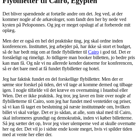
Flybilletter til Cairo, Egypten
Det bliver spændende at fortælle andre om det. Jeg ved, at der
kommer nogle af de arkæologer, som fandt den her by nede ved
kysten på Peloponnes. Og jeg er meget opslugt af at forberede mit
oplæg.
Men der er også en hel del praktiske ting, jeg skal ordne inden
konferencen. Instituttet, jeg arbejder på, har ikke så stort et budget,
så de har bedt mig om at finde flybilletter til
Cairo
i god tid. Det er
forståeligt og rimeligt. Jo tidligere man booker billetten, jo bedre pris
kan man få. Og når vi nu allerede kender datoerne for konferencen,
så er det bare med at få fundet flybilletter og hotel.
Jeg har faktisk fundet en del forskellige flybilletter. Men der er
sørme stor forskel på tiden, det vil tage at komme derned og tilbage
igen. I nogle tilfælde vil det kræve en overnatning i Istanbul eller
Wien. Det er ikke praktisk. Jeg tror, jeg laver en liste over nogle af
flybilletterne til Cairo, som jeg har fundet med ventetider og priser,
så vi kan få taget en beslutning på næste institutmøde om, hvilken
billet vi skal vælge. Det er jo sådan, at alle, som skal med til Cairo,
skal informeres grundigt og demokratisk, inden vi køber billetterne.
Så jeg sætter det op, hvor jeg viser ulemperne ved at skulle overnatte
her og der. Det vil jo i sidste ende koste meget, hvis vi spilder tiden
med at vente her eller der.