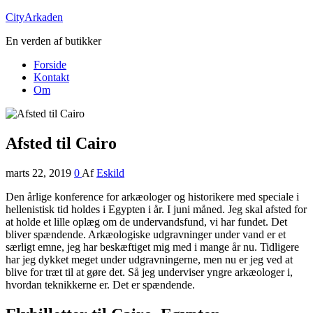
CityArkaden
En verden af butikker
Forside
Kontakt
Om
Afsted til Cairo
marts 22, 2019
0
Af
Eskild
Den årlige konference for arkæologer og historikere med speciale i
hellenistisk tid holdes i Egypten i år. I juni måned. Jeg skal afsted for
at holde et lille oplæg om de undervandsfund, vi har fundet. Det
bliver spændende. Arkæologiske udgravninger under vand er et
særligt emne, jeg har beskæftiget mig med i mange år nu. Tidligere
har jeg dykket meget under udgravningerne, men nu er jeg ved at
blive for træt til at gøre det. Så jeg underviser yngre arkæologer i,
hvordan teknikkerne er. Det er spændende.