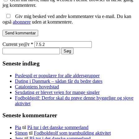
jeg kommenterer.
Giv mig besked ved andre kommentarer via e-mail. Du kan
også
abonnere
uden at kommentere.
Current ye@r
*
Søg
efter:
Seneste indlæg
Puslespil er populære for alle aldersgrupper
Dating i Danmark – sådan får du bedre dates
Cataloniens hovedstad
Sexdating er blevet vejen for mange singler
Fodboldgolf: Derfor skal du prøve denne hyggelige og sjove
aktivitet
Seneste kommentarer
Pia
til
På tur i det danske sommerland
Simon
til
Fodboldgolf som teambuilding aktivitet
Jens
til
På tur i det danske sommerland