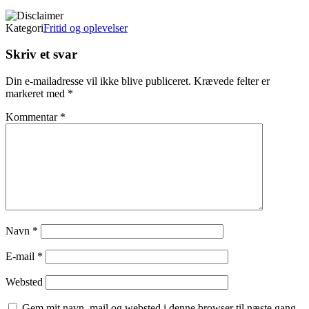
Kategori
Fritid og oplevelser
Skriv et svar
Din e-mailadresse vil ikke blive publiceret.
Krævede felter er
markeret med
*
Kommentar
*
Navn
*
E-mail
*
Websted
Gem mit navn, mail og websted i denne browser til næste gang